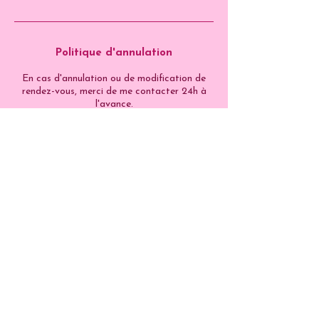
Politique d'annulation
En cas d'annulation ou de modification de
rendez-vous, merci de me contacter 24h à
l'avance.
Réserver ce service
Retour aux Services