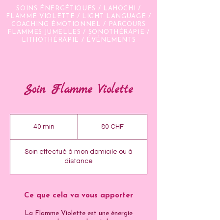
SOINS ÉNERGÉTIQUES / LAHOCHI /
FLAMME VIOLETTE / LIGHT LANGUAGE /
COACHING ÉMOTIONNEL / PARCOURS
FLAMMES JUMELLES / SONOTHÉRAPIE /
LITHOTHÉRAPIE / ÉVÉNEMENTS
Soin Flamme Violette
80
francs
40 min
4
80 CHF
suisses
0
m
Soin effectué à mon domicile ou à
i
distance
n
Ce que cela va vous apporter
La Flamme Violette est une énergie