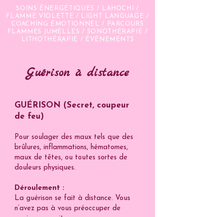
SOINS ÉNERGÉTIQUES / LAHOCHI /
FLAMME VIOLETTE / LIGHT LANGUAGE /
COACHING ÉMOTIONNEL / PARCOURS
FLAMMES JUMELLES / SONOTHÉRAPIE /
LITHOTHÉRAPIE / ÉVÉNEMENTS
Guérison
à
distance
GUÉRISON (Secret, coupeur
de feu)
Pour soulager des maux tels que des
brûlures, inflammations, hématomes,
maux de têtes, ou toutes sortes de
douleurs physiques.
Déroulement :
La guérison se fait à distance. Vous
n’avez pas à vous préoccuper de