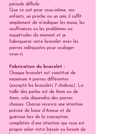
période difficile.
Que ce soit pour vous-même, vos
enfants, un proche ou un ami, il suffit
simplement de m’indiquer les maux, les
souffrances ou les problèmes ou
inquiétudes du moment et je
fabriquerai votre bracelet avec les
pierres adéquates pour soulager
ceux-ci.
Fabrication du bracelet :
Chaque bracelet est constitué de
maximum 4 pierres différentes
(excepté les bracelets 7 chakras). ​La
taille des perles est de 8mm ou de
6mm, cela dépendra des pierres
choisies. Chacun recevra une intention
précise de base d’Amour et de
guérison lors de la conception,
complétée d’une intention qui vous est
propre selon votre besoin ou besoin de