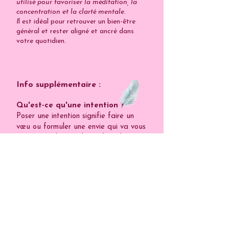
utilisé pour favoriser la méditation, la
concentration et la clarté mentale.
I
l est idéal pour retrouver un bien-être
général et rester aligné et ancré dans
votre quotidien.
Info supplémentaire :
Qu'est-ce qu'une intention ?
Poser une intention signifie faire un
vœu ou formuler une envie qui va vous
permettre d’atteindre un but dans
votre vie. C’est à la fois une
affirmation positive et un engagement
que l’on prend avec soi-même. C’est
une manière simple d’attirer le positif
que l’on veut dans sa vie, et de
permettre au changement que l’on
veut de se faire.
Poser une intention est un processus