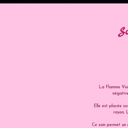
So
La Flamme Viole
négative
Elle est placée so
rayon; 
Ce soin permet un 