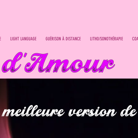
E
LIGHT LANGUAGE
GUÉRISON À DISTANCE
LITHO/SONOTHÉRAPIE
CO