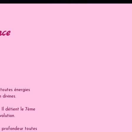
nce
 toutes énergies
 divines.
 Il détient le 7ème
olution.
n profondeur toutes