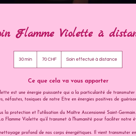
in Flamme Violette à dista
70
francs
30 min
3
70 CHF
Soin effectué à distance
suisses
0
m
i
Ce que cela va vous apporter
n
tte est une énergie puissante qui a la particularité de transmuter
s, néfastes, toxiques de notre Etre en énergies positives de guérison
us la protection et l'utilisation du Maître Ascensionné Saint-Germain.
La Flamme Violette qu’il transmet à l'humanité pour faciliter notre év
nettoyage profond de nos corps énergétiques. Il vient transmuter e